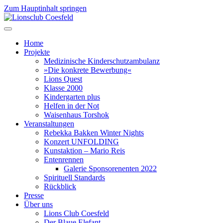
Zum Hauptinhalt springen
Home
Projekte
Medizinische Kinderschutzambulanz
»Die konkrete Bewerbung«
Lions Quest
Klasse 2000
Kindergarten plus
Helfen in der Not
Waisenhaus Torshok
Veranstaltungen
Rebekka Bakken Winter Nights
Konzert UNFOLDING
Kunstaktion – Mario Reis
Entenrennen
Galerie Sponsorenenten 2022
Spirituell Standards
Rückblick
Presse
Über uns
Lions Club Coesfeld
Der Blaue Elefant