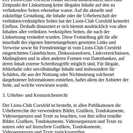
Zeitpunkt der Linksetzung keine illegalen Inhalte auf den zu
verlinkenden Seiten erkennbar waren. Auf die aktuelle und
zukünftige Gestaltung, die Inhalte oder die Urheberschaft der
verlinkten/verknüpften Seiten hat der Lions-Club Coesfeld keinerlei
Einfluss. Deshalb distanziert er sich hiermit ausdrücklich von allen
Inhalten aller verlinkten /verknüpften Seiten, die nach der
Linksetzung verändert wurden. Diese Feststellung gilt für alle
innerhalb des eigenen Internetangebotes gesetzten Links und
Verweise sowie für Fremdeinträge in vom Lions-Club Coesfeld
eingerichteten Gästebüchern, Diskussionsforen, Linkverzeichnissen,
Mailinglisten und in allen anderen Formen von Datenbanken, auf
deren Inhalt externe Schreibzugriffe möglich sind. Für illegale,
fehlerhafte oder unvollständige Inhalte und insbesondere für
Schäden, die aus der Nutzung oder Nichtnutzung solcherart
dargebotener Informationen entstehen, haftet allein der Anbieter der
Seite, auf welche verwiesen wurde.
3. Urheber- und Kennzeichenrecht
Der Lions-Club Coesfeld ist bestrebt, in allen Publikationen die
Urheberrechte der verwendeten Bilder, Grafiken, Tondokumente,
Videosequenzen und Texte zu beachten, von ihm selbst erstellte
Bilder, Grafiken, Tondokumente, Videosequenzen und Texte zu
nutzen oder auf lizenzfreie Grafiken, Tondokumente,
Videosequenzen und Texte zurückzugreifen.