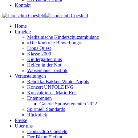
Kontakt
Home
Projekte
Medizinische Kinderschutzambulanz
»Die konkrete Bewerbung«
Lions Quest
Klasse 2000
Kindergarten plus
Helfen in der Not
Waisenhaus Torshok
Veranstaltungen
Rebekka Bakken Winter Nights
Konzert UNFOLDING
Kunstaktion – Mario Reis
Entenrennen
Galerie Sponsorenenten 2022
Spirituell Standards
Rückblick
Presse
Über uns
Lions Club Coesfeld
Der Blaue Elefant