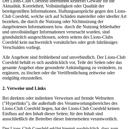
Der Lions-Club Coesfeld übernimmt keinerlei Gewähr für die
Aktualität, Korrektheit, Vollständigkeit oder Qualität der
bereitgestellten Informationen. Haftungsansprüche gegen den Lions-
Club Coesfeld, welche sich auf Schäden materieller oder ideeller Art
beziehen, die durch die Nutzung oder Nichtnutzung der
dargebotenen Informationen bzw. durch die Nutzung fehlerhafter
und unvollständiger Informationen verursacht wurden, sind
grundsätzlich ausgeschlossen, sofern seitens des Lions-Clubs
Coesfeld kein nachweislich vorsätzliches oder grob fahrlässiges
Verschulden vorliegt.
Alle Angebote sind freibleibend und unverbindlich. Der Lions-Club
Coesfeld behält es sich ausdrücklich vor, Teile der Seiten oder das
gesamte Angebot ohne gesonderte Ankündigung zu verändern, zu
ergänzen, zu löschen oder die Veröffentlichung zeitweise oder
endgültig einzustellen.
2. Verweise und Links
Bei direkten oder indirekten Verweisen auf fremde Webseiten
("Hyperlinks"), die außerhalb des Verantwortungsbereiches des
Lions-Club Coesfeld liegen, hat der Lions-Club Coesfeld keinen
Einfluss auf den Inhalt dieser Seiten; für den Inhalt sind
ausschließlich die Betreiber dieser Internetseiten verantwortlich.
Der Lions-Club Coesfeld erklärt hiermit ausdrücklich, dass zum