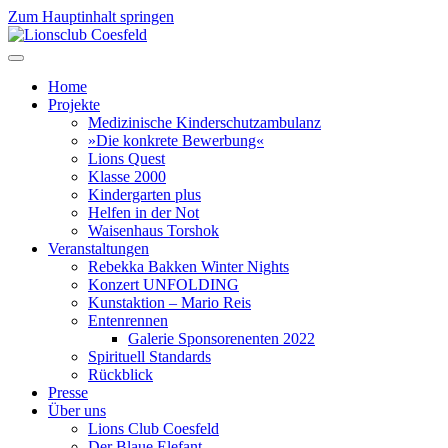
Zum Hauptinhalt springen
Home
Projekte
Medizinische Kinderschutzambulanz
»Die konkrete Bewerbung«
Lions Quest
Klasse 2000
Kindergarten plus
Helfen in der Not
Waisenhaus Torshok
Veranstaltungen
Rebekka Bakken Winter Nights
Konzert UNFOLDING
Kunstaktion – Mario Reis
Entenrennen
Galerie Sponsorenenten 2022
Spirituell Standards
Rückblick
Presse
Über uns
Lions Club Coesfeld
Der Blaue Elefant