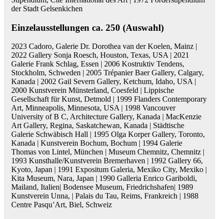
der Stadt Gelsenkichen
Einzelausstellungen ca. 250 (Auswahl)
2023 Cadoro, Galerie Dr. Dorothea van der Koelen, Mainz |
2022 Gallery Sonja Roesch, Houston, Texas, USA | 2021
Galerie Frank Schlag, Essen | 2006 Kostruktiv Tendens,
Stockholm, Schweden | 2005 Trépanier Baer Gallery, Calgary,
Kanada | 2002 Gail Severn Gallery, Ketchum, Idaho, USA |
2000 Kunstverein Münsterland, Coesfeld | Lippische
Gesellschaft für Kunst, Detmold | 1999 Flanders Contemporary
Art, Minneapolis, Minnesota, USA | 1998 Vancouver
University of B C, Architecture Gallery, Kanada | MacKenzie
Art Gallery, Regina, Saskatchewan, Kanada | Städtische
Galerie Schwäbisch Hall | 1995 Olga Korper Gallery, Toronto,
Kanada | Kunstverein Bochum, Bochum | 1994 Galerie
Thomas von Lintel, München | Museum Chemnitz, Chemnitz |
1993 Kunsthalle/Kunstverein Bremerhaven | 1992 Gallery 66,
Kyoto, Japan | 1991 Expositum Galeria, Mexiko City, Mexiko |
Kita Museum, Nara, Japan | 1990 Galleria Enrico Gariboldi,
Mailand, Italien| Bodensee Museum, Friedrichshafen| 1989
Kunstverein Unna, | Palais du Tau, Reims, Frankreich | 1988
Centre Pasqu’Art, Biel, Schweiz