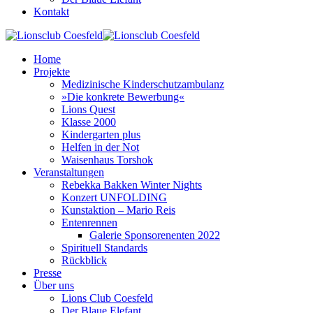
Kontakt
Home
Projekte
Medizinische Kinderschutzambulanz
»Die konkrete Bewerbung«
Lions Quest
Klasse 2000
Kindergarten plus
Helfen in der Not
Waisenhaus Torshok
Veranstaltungen
Rebekka Bakken Winter Nights
Konzert UNFOLDING
Kunstaktion – Mario Reis
Entenrennen
Galerie Sponsorenenten 2022
Spirituell Standards
Rückblick
Presse
Über uns
Lions Club Coesfeld
Der Blaue Elefant