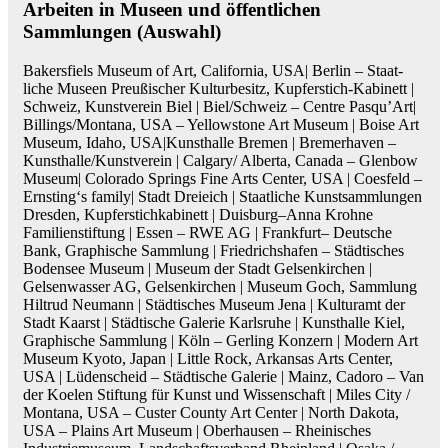
Arbeiten in Museen und öffentlichen
Sammlungen (Auswahl)
Bakers­fiels Museum of Art, California, USA| Berlin – Staat­
liche Museen Preußischer Kulturbesitz, Kupferstich-Kabinett |
Schweiz, Kunstverein Biel | Biel/Schweiz – Centre Pasqu’Art|
Billings/Montana, USA – ­Yellowstone Art Museum | Boise Art
Museum, Idaho, USA|Kunsthalle Bremen | Bremerhaven –
Kunsthalle/Kunstverein | Calgary/ Alberta, Canada – Glenbow
Museum| Colorado Springs Fine Arts Center, USA | Coesfeld –
­Ernsting‘s ­family| Stadt Dreieich | Staatliche Kunstsammlungen
Dresden, Kupferstichkabinett | Duisburg–Anna Krohne
Familienstiftung | Essen – RWE AG | Frankfurt– Deutsche
Bank, Graphische Sammlung | Friedrichshafen – Städtisches
Bodensee Museum | Museum der Stadt Gelsenkirchen |
Gelsenwasser AG, Gelsenkirchen | Museum Goch, Sammlung
Hiltrud Neumann | Städtisches Museum Jena | Kulturamt der
Stadt Kaarst | Städtische Galerie Karlsruhe | Kunsthalle Kiel,
Graphische Sammlung | Köln – Gerling Konzern | Modern Art
Museum Kyoto, Japan | Little Rock, Arkansas Arts Center,
USA | Lüdenscheid – Städtische Galerie | Mainz, Cadoro – Van
der Koelen Stiftung für Kunst und Wissenschaft | Miles City /
Montana, USA – Custer County Art Center | North Dakota,
USA – Plains Art Museum | Oberhausen – Rheinisches